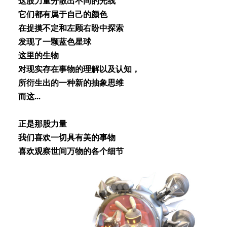
这股⼒量分散出不同的光线
它们都有属于⾃⼰的颜⾊
在捉摸不定和左顾右盼中探索
发现了⼀颗蓝⾊星球
这⾥的⽣物
对现实存在事物的理解以及认知，
所衍⽣出的⼀种新的抽象思维
⽽这...
正是那股⼒量
我们喜欢⼀切具有美的事物
喜欢观察世间万物的各个细节