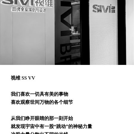
视维 SS VV
我们喜欢⼀切具有美的事物
喜欢观察世间万物的各个细节
从我们睁开眼睛的那⼀刻开始
就发现宇宙中有⼀股“跳动”的神秘⼒量