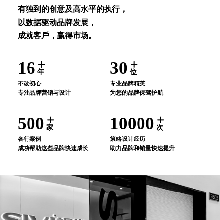
有独到的创意及⾼⽔平的执⾏，
以数据驱动品牌发展，
成就客⼾，赢得市场。
16
30
年
位
不改初⼼
专业品牌精英
专注品牌营销与设计
为您的品牌保驾护航
500
10000
家
次
各⾏案例
策略设计经历
成功帮助这些品牌快速成⻓
助⼒品牌和销量快速提升