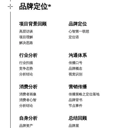
品牌定位*
项⽬背景回顾
品牌定位
⾼层访谈
⼼智第⼀联想
项⽬理解
定位语
解决思路
⾏业分析
沟通体系
⾏业扫描
传播⼝号
竞争态势
品牌概念
分析结论
视觉识别
消费分析
营销传播
消费者画像
传播策略之定位落地
消费者⼼智
品牌背书
分析结论
节点事件
⾃⾝分析
总结回顾
品牌资产
品牌屋