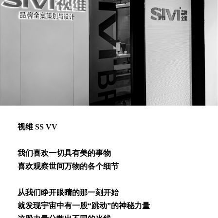
视维 SS VV
我们喜欢⼀切具有美的事物
喜欢观察世间万物的各个细节
从我们睁开眼睛的那⼀刻开始
就发现宇宙中有⼀股“跳动”的神秘⼒量