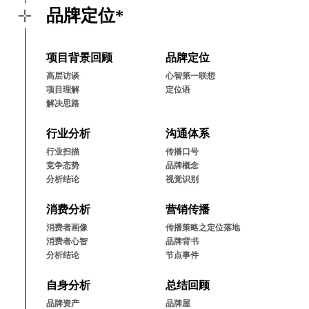
品牌定位*
项⽬背景回顾
品牌定位
⾼层访谈
⼼智第⼀联想
项⽬理解
定位语
解决思路
⾏业分析
沟通体系
⾏业扫描
传播⼝号
竞争态势
品牌概念
分析结论
视觉识别
消费分析
营销传播
消费者画像
传播策略之定位落地
消费者⼼智
品牌背书
分析结论
节点事件
⾃⾝分析
总结回顾
品牌资产
品牌屋