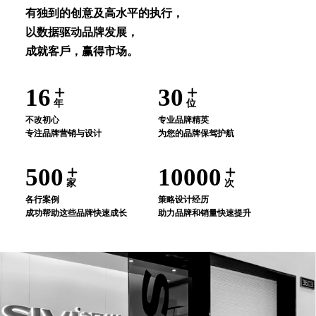
有独到的创意及⾼⽔平的执⾏，
以数据驱动品牌发展，
成就客⼾，赢得市场。
16
30
年
位
不改初⼼
专业品牌精英
专注品牌营销与设计
为您的品牌保驾护航
500
10000
家
次
各⾏案例
策略设计经历
成功帮助这些品牌快速成⻓
助⼒品牌和销量快速提升