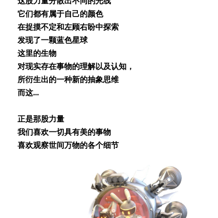
这股⼒量分散出不同的光线
它们都有属于⾃⼰的颜⾊
在捉摸不定和左顾右盼中探索
发现了⼀颗蓝⾊星球
这⾥的⽣物
对现实存在事物的理解以及认知，
所衍⽣出的⼀种新的抽象思维
⽽这...
正是那股⼒量
我们喜欢⼀切具有美的事物
喜欢观察世间万物的各个细节