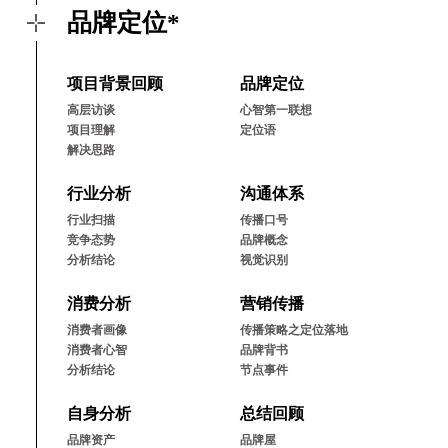
品牌定位*
项⽬背景回顾
品牌定位
⾼层访谈
⼼智第⼀联想
项⽬理解
定位语
解决思路
⾏业分析
沟通体系
⾏业扫描
传播⼝号
竞争态势
品牌概念
分析结论
视觉识别
消费分析
营销传播
消费者画像
传播策略之定位落地
消费者⼼智
品牌背书
分析结论
节点事件
⾃⾝分析
总结回顾
品牌资产
品牌屋