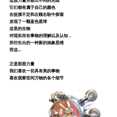
这股⼒量分散出不同的光线
它们都有属于⾃⼰的颜⾊
在捉摸不定和左顾右盼中探索
发现了⼀颗蓝⾊星球
这⾥的⽣物
对现实存在事物的理解以及认知，
所衍⽣出的⼀种新的抽象思维
⽽这...
正是那股⼒量
我们喜欢⼀切具有美的事物
喜欢观察世间万物的各个细节