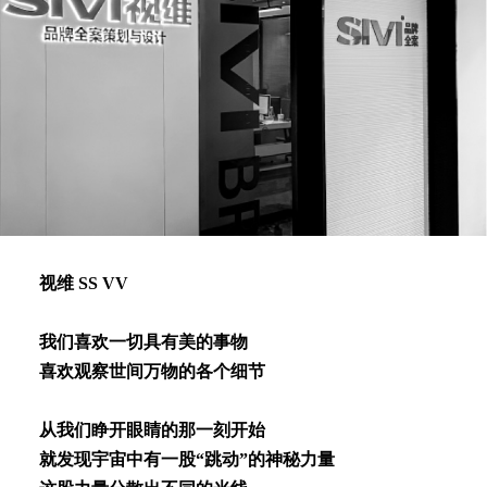
视维 SS VV
我们喜欢⼀切具有美的事物
喜欢观察世间万物的各个细节
从我们睁开眼睛的那⼀刻开始
就发现宇宙中有⼀股“跳动”的神秘⼒量