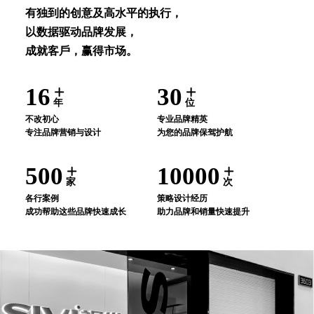
有独到的创意及⾼⽔平的执⾏，
以数据驱动品牌发展，
成就客⼾，赢得市场。
16
30
年
位
不改初⼼
专业品牌精英
专注品牌营销与设计
为您的品牌保驾护航
500
10000
家
次
各⾏案例
策略设计经历
成功帮助这些品牌快速成⻓
助⼒品牌和销量快速提升