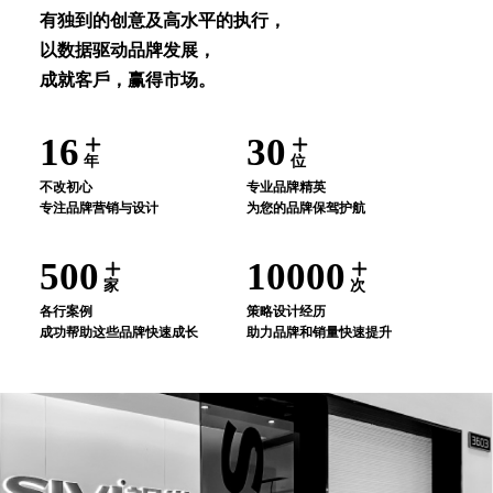
有独到的创意及⾼⽔平的执⾏，
以数据驱动品牌发展，
成就客⼾，赢得市场。
16
30
年
位
不改初⼼
专业品牌精英
专注品牌营销与设计
为您的品牌保驾护航
500
10000
家
次
各⾏案例
策略设计经历
成功帮助这些品牌快速成⻓
助⼒品牌和销量快速提升