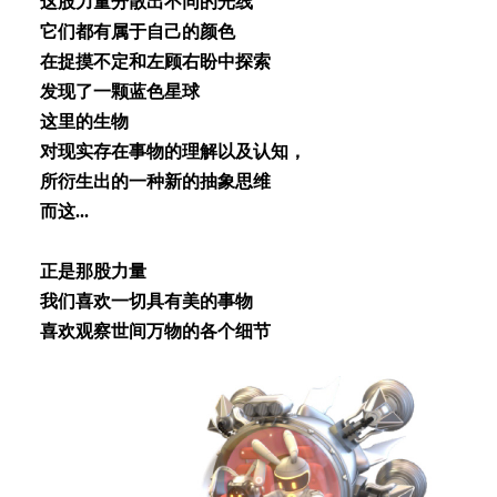
这股⼒量分散出不同的光线
它们都有属于⾃⼰的颜⾊
在捉摸不定和左顾右盼中探索
发现了⼀颗蓝⾊星球
这⾥的⽣物
对现实存在事物的理解以及认知，
所衍⽣出的⼀种新的抽象思维
⽽这...
正是那股⼒量
我们喜欢⼀切具有美的事物
喜欢观察世间万物的各个细节