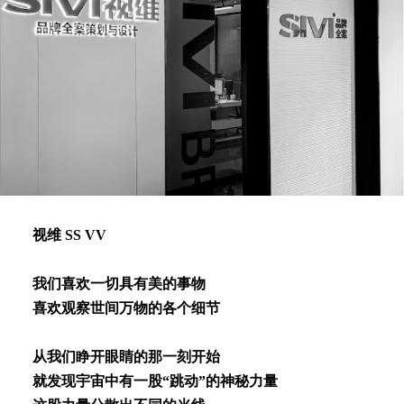
视维 SS VV
我们喜欢⼀切具有美的事物
喜欢观察世间万物的各个细节
从我们睁开眼睛的那⼀刻开始
就发现宇宙中有⼀股“跳动”的神秘⼒量