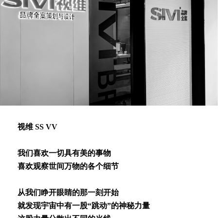
视维 SS VV
我们喜欢⼀切具有美的事物
喜欢观察世间万物的各个细节
从我们睁开眼睛的那⼀刻开始
就发现宇宙中有⼀股“跳动”的神秘⼒量