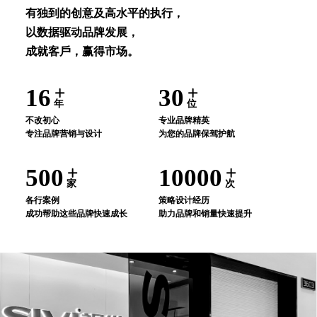
有独到的创意及⾼⽔平的执⾏，
以数据驱动品牌发展，
成就客⼾，赢得市场。
16
30
年
位
不改初⼼
专业品牌精英
专注品牌营销与设计
为您的品牌保驾护航
500
10000
家
次
各⾏案例
策略设计经历
成功帮助这些品牌快速成⻓
助⼒品牌和销量快速提升