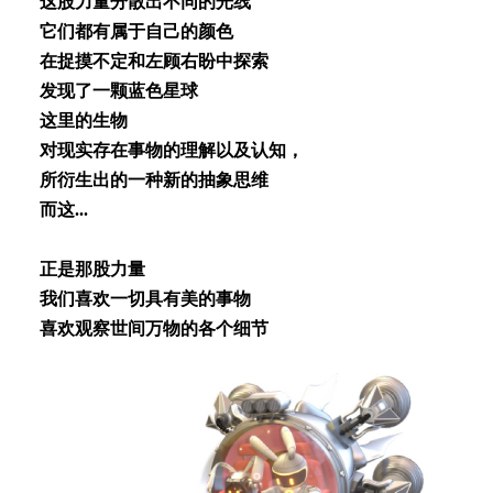
这股⼒量分散出不同的光线
它们都有属于⾃⼰的颜⾊
在捉摸不定和左顾右盼中探索
发现了⼀颗蓝⾊星球
这⾥的⽣物
对现实存在事物的理解以及认知，
所衍⽣出的⼀种新的抽象思维
⽽这...
正是那股⼒量
我们喜欢⼀切具有美的事物
喜欢观察世间万物的各个细节