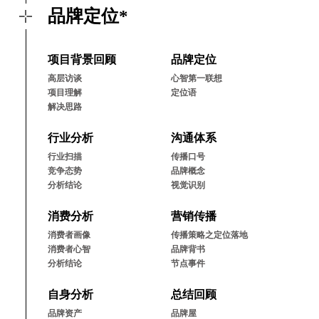
品牌定位*
项⽬背景回顾
品牌定位
⾼层访谈
⼼智第⼀联想
项⽬理解
定位语
解决思路
⾏业分析
沟通体系
⾏业扫描
传播⼝号
竞争态势
品牌概念
分析结论
视觉识别
消费分析
营销传播
消费者画像
传播策略之定位落地
消费者⼼智
品牌背书
分析结论
节点事件
⾃⾝分析
总结回顾
品牌资产
品牌屋