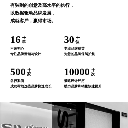
有独到的创意及⾼⽔平的执⾏，
以数据驱动品牌发展，
成就客⼾，赢得市场。
16
30
年
位
不改初⼼
专业品牌精英
专注品牌营销与设计
为您的品牌保驾护航
500
10000
家
次
各⾏案例
策略设计经历
成功帮助这些品牌快速成⻓
助⼒品牌和销量快速提升