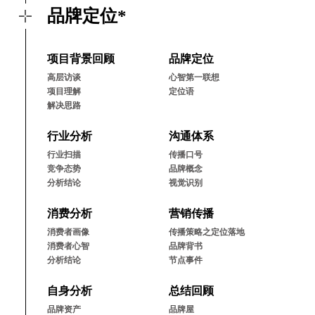
品牌定位*
项⽬背景回顾
品牌定位
⾼层访谈
⼼智第⼀联想
项⽬理解
定位语
解决思路
⾏业分析
沟通体系
⾏业扫描
传播⼝号
竞争态势
品牌概念
分析结论
视觉识别
消费分析
营销传播
消费者画像
传播策略之定位落地
消费者⼼智
品牌背书
分析结论
节点事件
⾃⾝分析
总结回顾
品牌资产
品牌屋