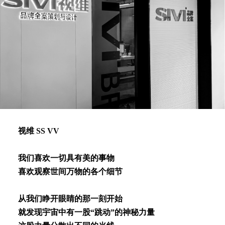
视维 SS VV
我们喜欢⼀切具有美的事物
喜欢观察世间万物的各个细节
从我们睁开眼睛的那⼀刻开始
就发现宇宙中有⼀股“跳动”的神秘⼒量