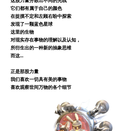
这股⼒量分散出不同的光线
它们都有属于⾃⼰的颜⾊
在捉摸不定和左顾右盼中探索
发现了⼀颗蓝⾊星球
这⾥的⽣物
对现实存在事物的理解以及认知，
所衍⽣出的⼀种新的抽象思维
⽽这...
正是那股⼒量
我们喜欢⼀切具有美的事物
喜欢观察世间万物的各个细节